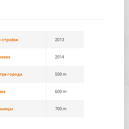
 стройки
2013
шение
2014
тра города
500 m
яжа
600 m
льницы
700 m