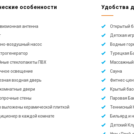
ческие особенности
Удобства 
визионная антенна
Открытый б
т
Детская иг
но-воздушный насос
Водные гор
трогенератор
Турецкая Ба
ные стеклопакеты ПВХ
Массажный
чное освещение
Сауна
зная входная дверь
Фитнес-цен
комнатные двери
Крытый бас
опрочные стены
Паровая Ба
 выложены керамической плиткой
Теннисный 
иционер в каждой комнате
Бильярд и 
Детский Кл