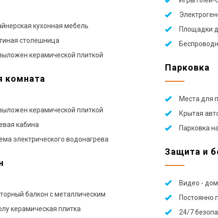
Игры Плей-с
Электроген
йнерская кухонная мебель
Площадки д
тиная столешница
Беспроводн
выложен керамической плиткой
Парковка
я комната
Места для 
выложен керамической плиткой
Крытая авт
вая кабина
Парковка н
ема электрического водонагрева
Защита и б
н
Видео - до
торный балкон с металлическим
Постоянно 
олу керамическая плитка
24/7 безопа