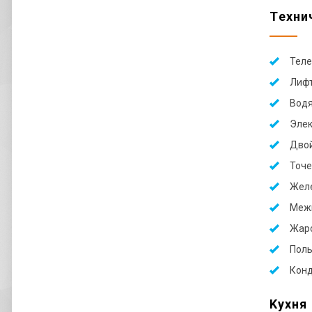
Tехни
Теле
Лиф
Водя
Элек
Двой
Точе
Желе
Меж
Жар
Полы
Конд
Kухня