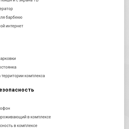
тейшн и с экрана ТВ
ератор
ля барбекю
ой интернет
парковки
остоянка
а территории комплекса
езопасность
мофон
проживающий в комплексе
сность в комплексе