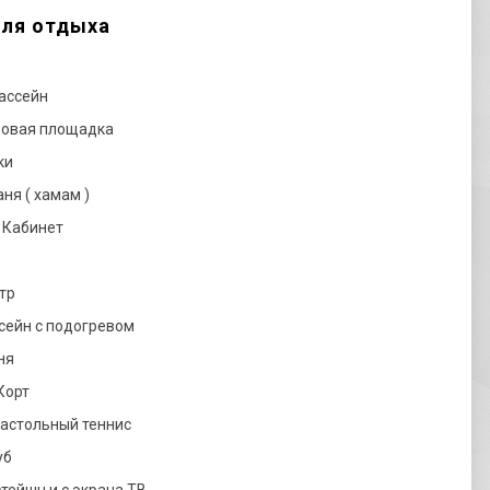
для отдыха
ассейн
ровая площадка
ки
ня ( хамам )
 Кабинет
тр
сейн с подогревом
ня
Корт
настольный теннис
уб