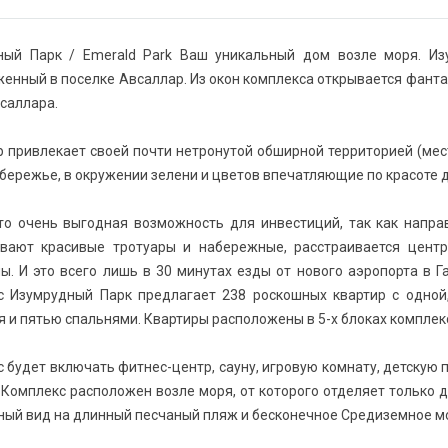
ный Парк / Emerald Park Ваш уникальный дом возле моря. Из
енный в поселке Авсаллар. Из окон комплекса открывается фанта
саллара.
 привлекает своей почти нетронутой обширной территорией (мес
бережье, в окружении зелени и цветов впечатляющие по красоте 
то очень выгодная возможность для инвестиций, так как напра
ивают красивые тротуары и набережные, расстраивается цент
ы. И это всего лишь в 30 минутах езды от нового аэропорта в 
с Изумрудный Парк предлагает 238 роскошных квартир с одной,
 и пятью спальнями. Квартиры расположены в 5-х блоках комплек
 будет включать фитнес-центр, сауну, игровую комнату, детскую
 Комплекс расположен возле моря, от которого отделяет только 
ый вид на длинный песчаный пляж и бесконечное Средиземное м