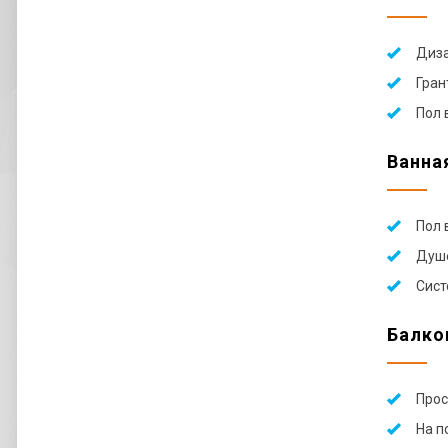
Диза
Гран
Пол 
Ванна
Пол 
Душе
Сист
Балко
Прос
На п