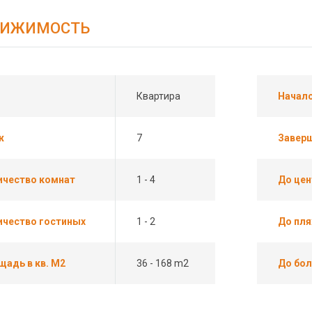
ВИЖИМОСТЬ
Квартира
Начало
ж
7
Завер
ичество комнат
1 - 4
До цен
ичество гостиных
1 - 2
До пл
щадь в кв. М2
36 - 168 m2
До бо