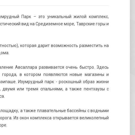
умрудный Парк – это уникальный жилой комплекс,
стический вид на Средиземное море, Таврские горы и
тностью), которая дарит возможность разместить на
дома.
вление Авсаллара развивается очень быстро. Здесь
р города, в котором появляются новые магазины и
Газипаше. Изумрудный парк - роскошный образ жизни
 двумя или тремя спальнями, а также пентхаузы с
са.
 площадку, а также плавательные бассейны с водными
дорога. Из окон комплекса открывается великолепный
оре.