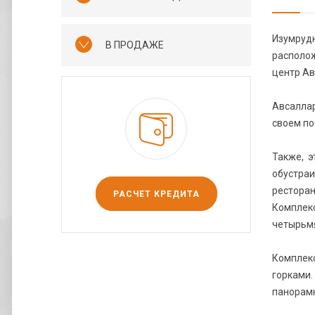
Изумруд
В ПРОДАЖЕ
располож
центр Ав
Авсаллар
своем по
Также, э
обустра
ресторан
РАСЧЕТ КРЕДИТА
Комплек
четырьмя
Комплекс
горками.
панорамн