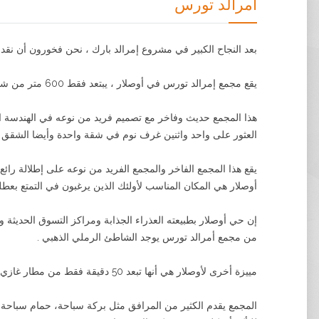
أمرالد تورس
بعد النجاح الكبير في مشروع إمرالد بارك ، نحن فخورون أن نقدم
يقع مجمع إمرالد تورس في أوصلار ، يبتعد فقط 600 متر من شاطئ البحر الأبيض المتوسط الجميل، الشاطئ الرملي الذهبي.
العثور على واحد واثنين غرف نوم في شقة واحدة وأيضا الشقق المبنية على السطح من 2 و 3 و 5 غرف نوم. ه
أوصلار هي المكان المناسب لأولئك الذين يرغبون في التمتع بعطل
إن حي أوصلار بطبيعته العذراء الجذابة ومراكز التسوق الحديثة و
من مجمع أمرالد تورس يوجد الشاطئ الرملي الذهبي .
مييزة أخرى لأوصلار هي أنها تبعد 50 دقيقة فقط من مطار غازي باشا .
المجمع يقدم الكثير من المرافق مثل بركة سباحة، حمام سباحة د