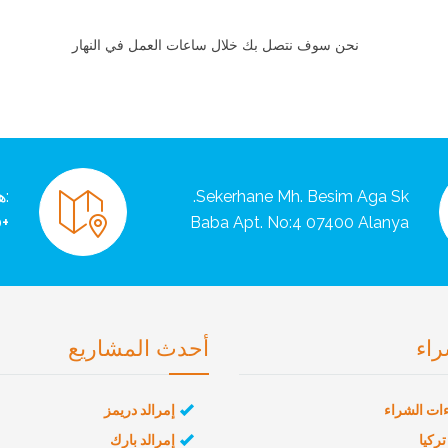
نحن سوف نتصل بك خلال ساعات العمل في النهار
Sekerhane Mh. Besim Aga Sk.
:ه
+90 242 511 99 90
Baba Apt. No:4 07400 Alanya
راء
أحدث المشاريع
ات الشراء
إمرالد دريمز
تركيا
إمرالد بارك