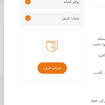
توافر الحالة
حساب الرهن
يين من 8 طوابق، فيه 104 شقق تماما. يمكنك
 الشرق من مدينة ألانيا،
حساب الرهن
. بالقرب
تركي، فقط